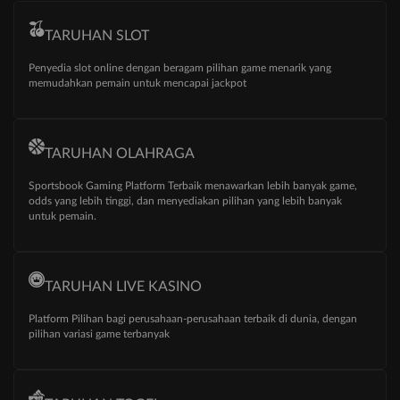
TARUHAN SLOT
Penyedia slot online dengan beragam pilihan game menarik yang
memudahkan pemain untuk mencapai jackpot
TARUHAN OLAHRAGA
Sportsbook Gaming Platform Terbaik menawarkan lebih banyak game,
odds yang lebih tinggi, dan menyediakan pilihan yang lebih banyak
untuk pemain.
TARUHAN LIVE KASINO
Platform Pilihan bagi perusahaan-perusahaan terbaik di dunia, dengan
pilihan variasi game terbanyak