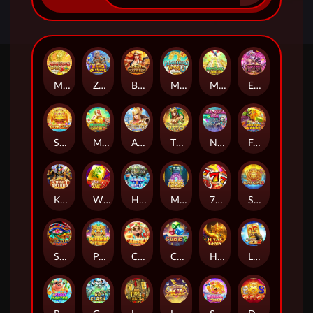
MAHJONG WAYS 3+
ZEUS OF OLYMPUS
BOUNTY EXPRESS
MAHJONG WAYS 3
MAHJONG：ORIGIN
ELECTRIC ZEUS
SUPER GEMS
MAHJONG: ORIGIN 2
ATHENA LUCKY SPREAD
TREASURES OF AZTEC Z
NECROMANCER SHA
For The Horde
KNIGHT ARTHUR
What The FA
Horde 2 Winter
MYSTIC LEGEND 2
777
SUPER GEMS 2
SUPER AWESOME
PYRAMID OF FLAMES
CAISHEN-LUCKY SPREAD
CUBE?
HIYAS GEMS
LUCKY ACE 2