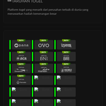
TARUHAN TOGEL
Platform togel yang menarik dari perusahan terbaik di dunia yang
menawarkan hadiah kemenangan besar