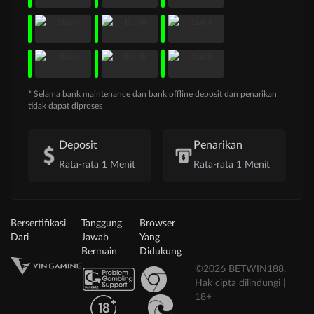
* Selama bank maintenance dan bank offline deposit dan penarikan
tidak dapat diproses
Deposit
Penarikan
Rata-rata 1 Menit
Rata-rata 1 Menit
Bersertifikasi
Tanggung
Browser
Dari
Jawab
Yang
Bermain
Didukung
©2026 BETWIN188.
Hak cipta dilindungi |
18+