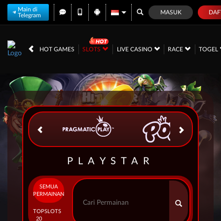
Main di
MASUK
DAF
Telegram
IDR
12,685,230,
HOT GAMES
SLOTS
LIVE CASINO
RACE
TOGEL
PLAYSTAR
SEMUA
PERMAINAN
TOP
SLOTS
20