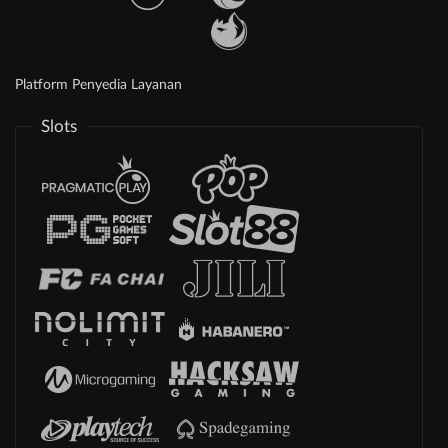
Platform Penyedia Layanan
Slots