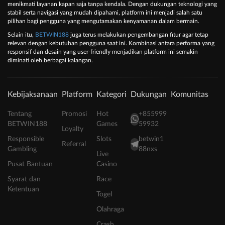
menikmati layanan kapan saja tanpa kendala. Dengan dukungan teknologi yang
stabil serta navigasi yang mudah dipahami, platform ini menjadi salah satu
pilihan bagi pengguna yang mengutamakan kenyamanan dalam bermain.
Selain itu,
BETWIN188
juga terus melakukan pengembangan fitur agar tetap
relevan dengan kebutuhan pengguna saat ini. Kombinasi antara performa yang
responsif dan desain yang user-friendly menjadikan platform ini semakin
diminati oleh berbagai kalangan.
Kebijaksanaan
Platform
Kategori
Dukungan
Komunitas
Tentang
Promosi
Hot
+855999
BETWIN188
Games
59932
Loyalty
Responsible
Slots
betwin1
Referral
Gambling
88nxs
Live
Pusat Bantuan
Casino
Syarat dan
Race
Ketentuan
Togel
Olahraga
Crash