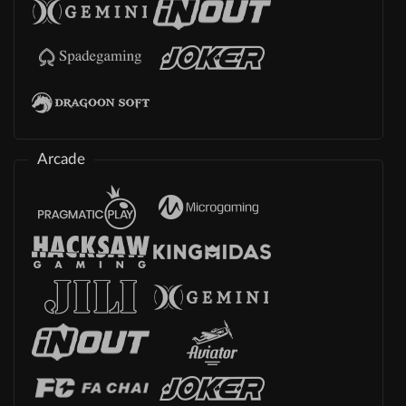
Arcade