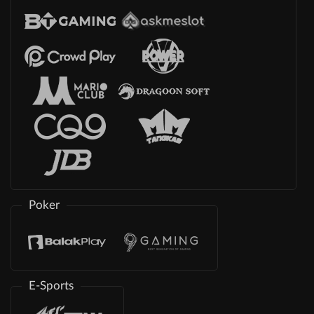
Poker
E-Sports