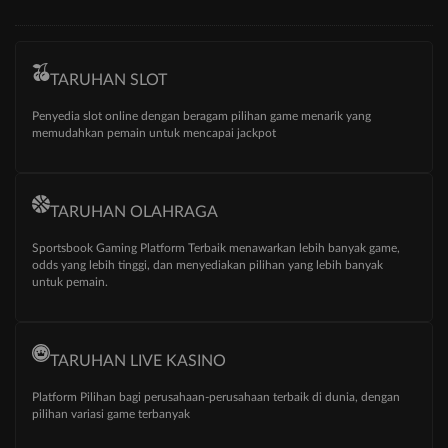
TARUHAN SLOT
Penyedia slot online dengan beragam pilihan game menarik yang
memudahkan pemain untuk mencapai jackpot
TARUHAN OLAHRAGA
Sportsbook Gaming Platform Terbaik menawarkan lebih banyak game,
odds yang lebih tinggi, dan menyediakan pilihan yang lebih banyak
untuk pemain.
TARUHAN LIVE KASINO
Platform Pilihan bagi perusahaan-perusahaan terbaik di dunia, dengan
pilihan variasi game terbanyak