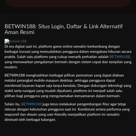
BETWIN188: Situs Login, Daftar & Link Alternatif
Aman Resmi
Di era digital saat ini, platform game online semakin berkembang dengan
berbagai inovasi yang memudahkan pengguna dalam mengakses hiburan secara
praktis. Salah satu platform yang cukup menarik perhatian adalah
BETWIN188
,
yang menawarkan pengalaman bermain dengan sistem cepat dan tampilan yang
modern.
BETWIN188 menghadirkan berbagai pilihan permainan yang dapat diakses
melalui perangkat mobile maupun desktop, sehingga pengguna dapat
menikmati layanan kapan saja tanpa kendala. Dengan dukungan teknologi yang
stabil serta navigasi yang mudah dipahami, platform ini menjadi salah satu
pilihan bagi pengguna yang mengutamakan kenyamanan dalam bermain.
Selain itu,
BETWIN188
juga terus melakukan pengembangan fitur agar tetap
relevan dengan kebutuhan pengguna saat ini. Kombinasi antara performa yang
responsif dan desain yang user-friendly menjadikan platform ini semakin
diminati oleh berbagai kalangan.