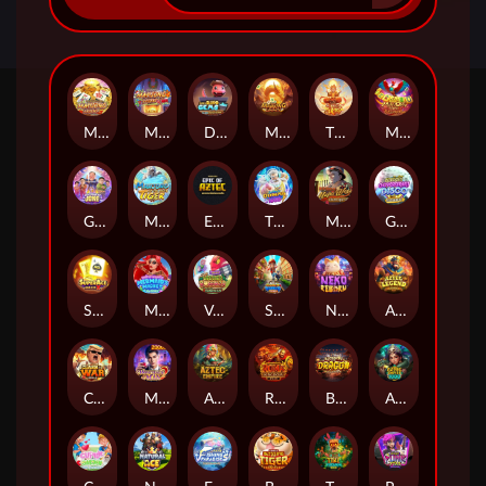
Mahjong Legend
Mahjong Legend Xmas
Dino Gems
Mahjong Legacy
The Monkey King
Mahjong of the Phoenix
Government Joke
Mahjong of the White Tiger
Epic of Aztec
The Beat of Olympus 1000
Mafia Ways
Government Disco
Super Ace X
Mermaid's Market
Veggies Bonanza
Subway Runner
Neko Reborn
Aztec Legend
Clash of War
Mafia Ways II : Metro Haven Heist
Aztec Empire
Roma Kingdom
Blessing of the Dragon
Aztec Empire 1000