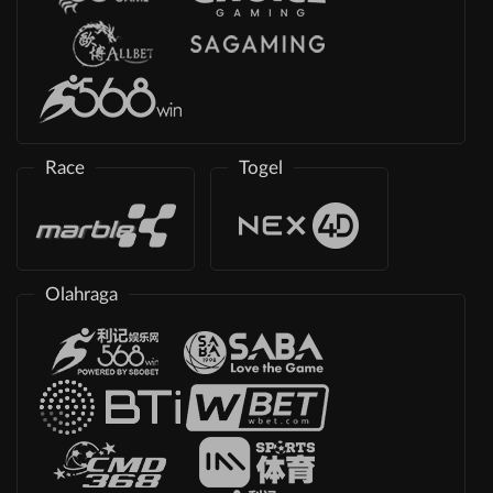
Race
Togel
Olahraga