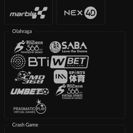
Olahraga
Crash Game