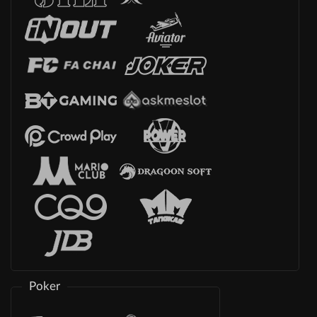
Poker