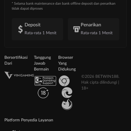
* Selama bank maintenance dan bank offline deposit dan penarikan
tidak dapat diproses
Deposit
Penarikan
Rata-rata 1 Menit
Rata-rata 1 Menit
Bersertifikasi
Tanggung
Browser
Dari
Jawab
Yang
Bermain
Didukung
©2026 BETWIN188.
Hak cipta dilindungi |
18+
Platform Penyedia Layanan