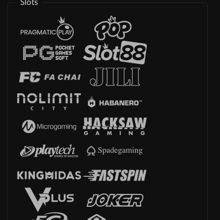
Slots