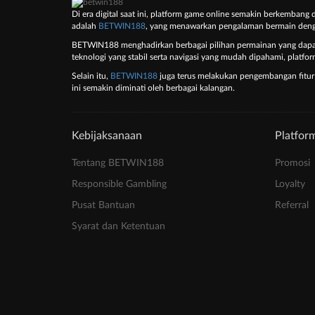
Di era digital saat ini, platform game online semakin berkemban
adalah
BETWIN188
, yang menawarkan pengalaman bermain deng
BETWIN188 menghadirkan berbagai pilihan permainan yang dapat
teknologi yang stabil serta navigasi yang mudah dipahami, plat
Selain itu,
BETWIN188
juga terus melakukan pengembangan fitur 
ini semakin diminati oleh berbagai kalangan.
Kebijaksanaan
Platfor
Tentang BETWIN188
Promosi
Responsible Gambling
Loyalty
Pusat Bantuan
Referral
Syarat dan Ketentuan