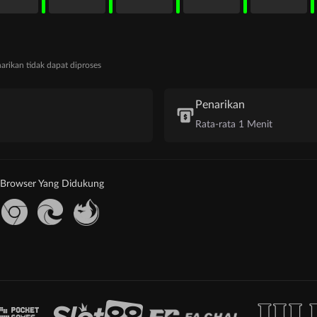
arikan tidak dapat diproses
Penarikan
Rata-rata 1 Menit
Browser Yang Didukung