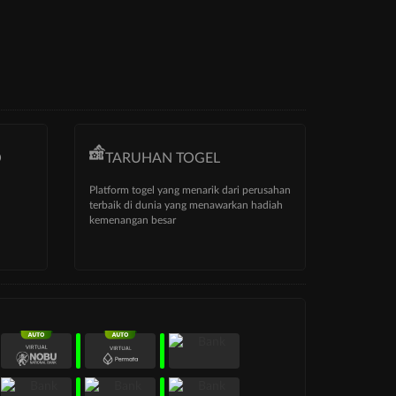
O
TARUHAN TOGEL
Platform togel yang menarik dari perusahan
terbaik di dunia yang menawarkan hadiah
kemenangan besar