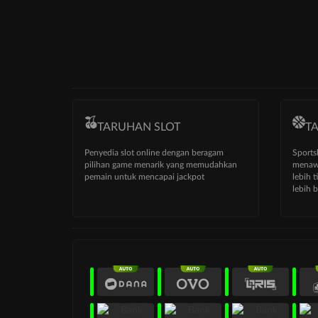
TARUHAN SLOT
T
Penyedia slot online dengan beragam
Sports
pilihan game menarik yang memudahkan
menawa
pemain untuk mencapai jackpot
lebih 
lebih 