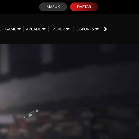
MASUK
DAFTAR
SH GAME
ARCADE
POKER
E-SPORTS
SABUNG AYAM