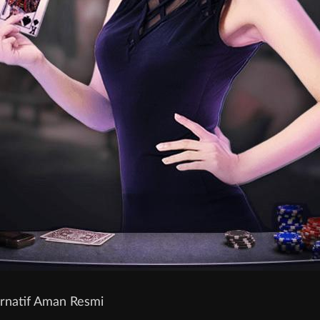
ernatif Aman Resmi