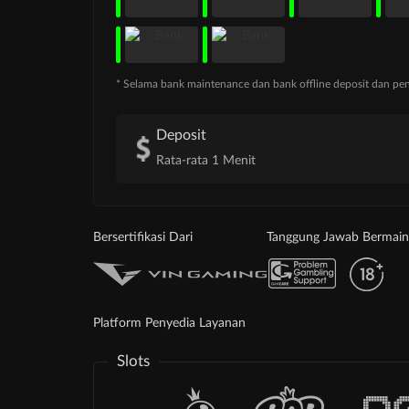
* Selama bank maintenance dan bank offline deposit dan pen
Deposit
Rata-rata 1 Menit
Bersertifikasi Dari
Tanggung Jawab Bermain
Platform Penyedia Layanan
Slots