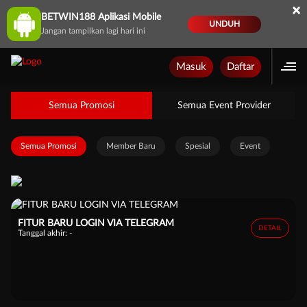
×
BETWIN188 Aplikasi Mobile
UNDUH
Jangan tampilkan lagi hari ini
Masuk
Daftar
Semua Promosi
Semua Event Provider
Semua Promosi
Member Baru
Spesial
Event
FITUR BARU LOGIN VIA TELEGRAM
DETAIL
Tanggal akhir:
-