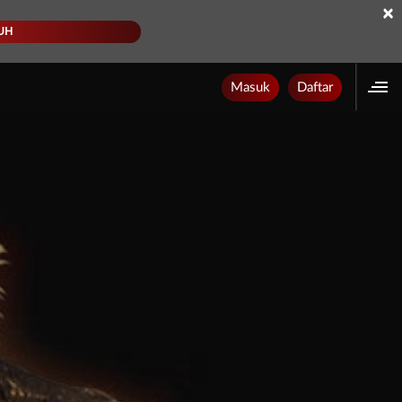
×
UH
Masuk
Daftar