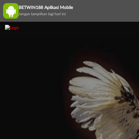
BETWIN188 Aplikasi Mobile
Jangan tampilkan lagi hari ini