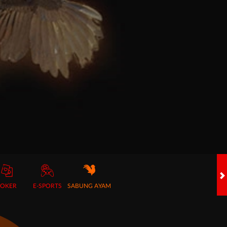
POKER
E-SPORTS
SABUNG AYAM